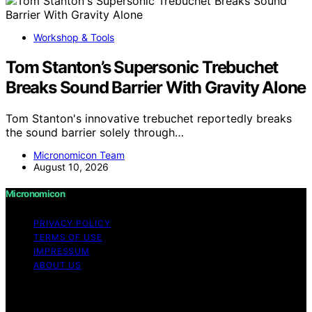
Workshop & Tools
Tom Stanton’s Supersonic Trebuchet
Breaks Sound Barrier With Gravity Alone
Tom Stanton's innovative trebuchet reportedly breaks
the sound barrier solely through…
Micronomicon Team
August 10, 2026
Micronomicon
PRIVACY POLICY
TERMS OF USE
IMPRESSUM
ABOUT US
Copyright © 2026 Micronomicon Content on
Micronomicon is created and published using artificial