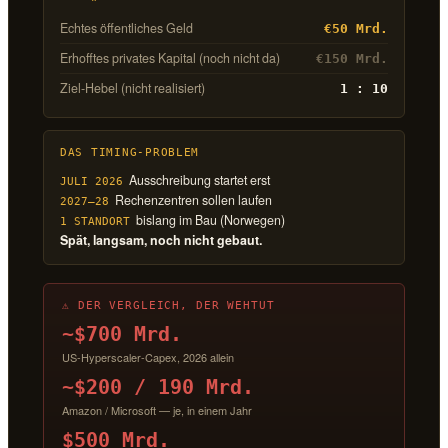
Echtes öffentliches Geld
€50 Mrd.
Erhofftes privates Kapital (noch nicht da)
€150 Mrd.
Ziel-Hebel (nicht realisiert)
1 : 10
DAS TIMING-PROBLEM
Ausschreibung startet erst
JULI 2026
Rechenzentren sollen laufen
2027–28
bislang im Bau (Norwegen)
1 STANDORT
Spät, langsam, noch nicht gebaut.
⚠ DER VERGLEICH, DER WEHTUT
~$700 Mrd.
US-Hyperscaler-Capex, 2026 allein
~$200 / 190 Mrd.
Amazon / Microsoft — je, in einem Jahr
$500 Mrd.