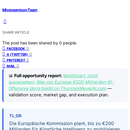
Micronomicon Team
SHARE ARTICLE
The post has been shared by
0
people.
0
FACEBOOK
0
X (TWITTER)
0
PINTEREST
0
MAIL
📊
Full opportunity report:
Mobilisiert, nicht
ausgegeben: Was von Europas €200-Milliarden-KI-
Offensive übrig bleibt on ThorstenMeyerAI.com
—
validation score, market gap, and execution plan.
TL;DR
Die Europäische Kommission plant, bis zu €200
Milliarden für Künstliche Intelligenz zu mobilisieren,