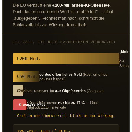
Die EU verkauft eine
€200-Milliarden-KI-Offensive.
Doch das entscheidende Wort ist „mobilisiert” — nicht
„ausgegeben”. Rechnet man nach, schrumpft die
Schlagzeile bis zur Wirkung dramatisch.
DIE ZAHL, DIE BEIM NACHRECHNEN VERDUNSTET
„Mobili
—
€200 Mrd.
die
Schlagz
echtes öffentliches Geld
(Rest: erhofftes
€50 Mrd.
privates Kapital)
davon reserviert für
4–5 Gigafactories
(Compute)
€20 Mrd.
Brüssel trägt davon
nur bis zu 17 %
— Rest:
~€ wenige Mrd.
Mitgliedstaaten & Private
Groß in der Überschrift. Klein in der Wirkung.
WAS „MOBILISIERT” HEISST