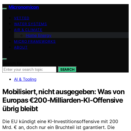
Micronomicon
VETTED
WATER SYSTEMS
AIR & CLIMATE
Home Energy
MICRO FRAMEWORKS
ABOUT
Search for:
SEARCH
AI & Tooling
Mobilisiert, nicht ausgegeben: Was von
Europas €200-Milliarden-KI-Offensive
übrig bleibt
Die EU kündigt eine KI-Investitionsoffensive mit 200
Mrd. € an, doch nur ein Bruchteil ist garantiert. Die