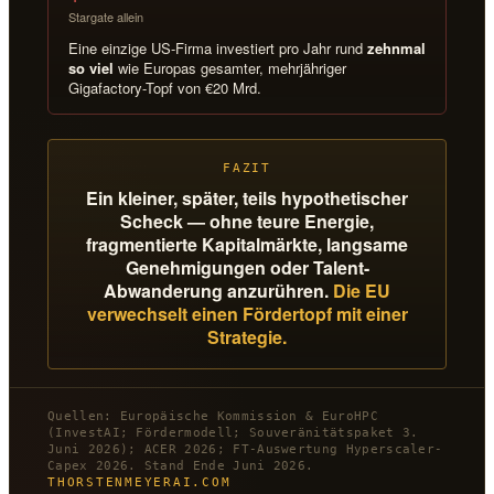
Stargate allein
Eine einzige US-Firma investiert pro Jahr rund
zehnmal
so viel
wie Europas gesamter, mehrjähriger
Gigafactory-Topf von €20 Mrd.
FAZIT
Ein kleiner, später, teils hypothetischer
Scheck — ohne teure Energie,
fragmentierte Kapitalmärkte, langsame
Genehmigungen oder Talent-
Abwanderung anzurühren.
Die EU
verwechselt einen Fördertopf mit einer
Strategie.
Quellen: Europäische Kommission & EuroHPC
(InvestAI; Fördermodell; Souveränitätspaket 3.
Juni 2026); ACER 2026; FT-Auswertung Hyperscaler-
Capex 2026. Stand Ende Juni 2026.
THORSTENMEYERAI.COM